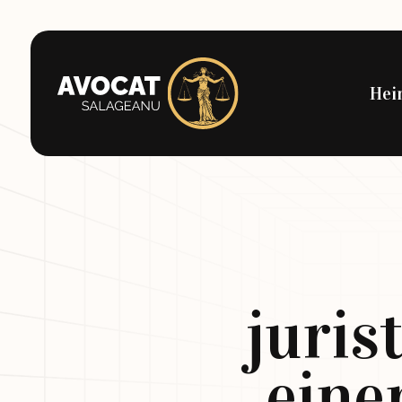
Hei
juris
eine