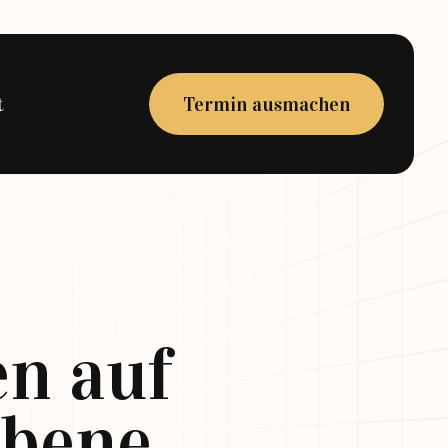
t
Termin ausmachen
en auf
Ebene