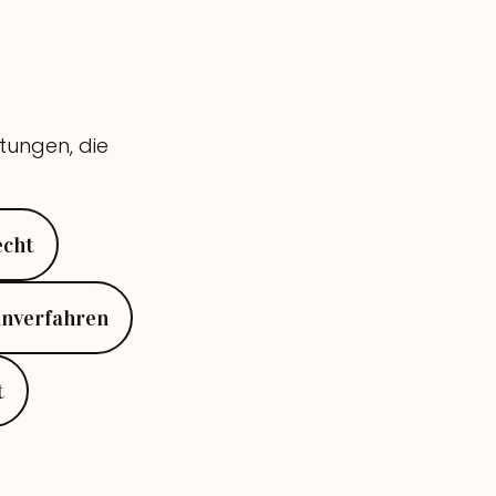
stungen, die
echt
nverfahren
t