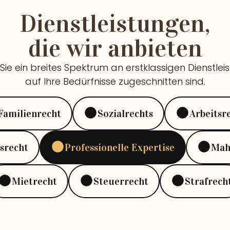
Dienstleistungen,
die wir anbieten
ie ein breites Spektrum an erstklassigen Dienstlei
auf Ihre Bedürfnisse zugeschnitten sind.
Familienrecht
Sozialrechts
Arbeitsr
srecht
Professionelle Expertise
Mah
Mietrecht
Steuerrecht
Strafrech