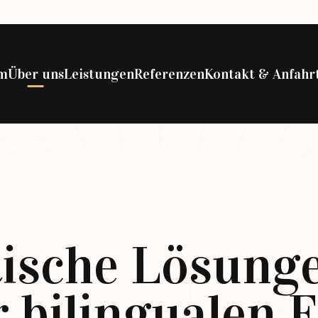
m
Über uns
Leistungen
Referenzen
Kontakt & Anfahr
tische Lösung
r bilingualen 